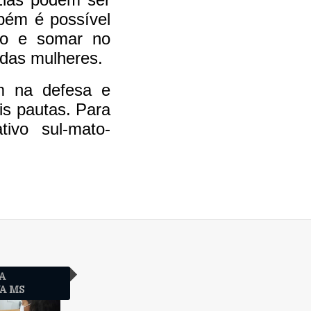
bém é possível
ção e somar no
s das mulheres.
m na defesa e
is pautas. Para
tivo sul-mato-
A
VA MS