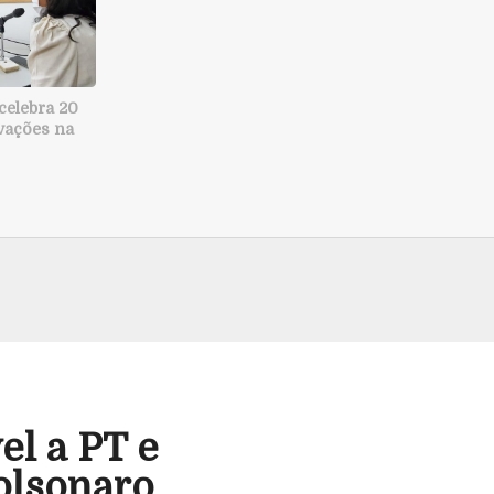
celebra 20
vações na
l a PT e
olsonaro