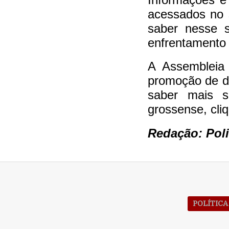
acessados no si
saber nesse s
enfrentamento 
A Assembleia
promoção de di
saber mais so
grossense, cli
Redação:
Pol
POLÍTICA