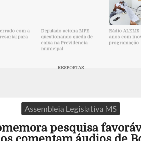
 errado com a
Deputado aciona MPE
Rádio ALEMS 
esarial para
questionando queda de
anos com ino
caixa na Previdência
programação
municipal
Assembleia Legislativa MS
memora pesquisa favoráve
os comentam áudios de B