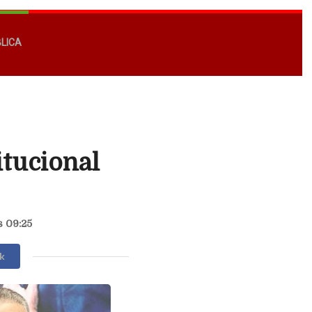
BLICA
itucional
s 09:25
k