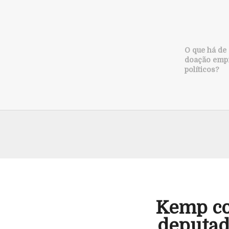
O que há de
doação empr
políticos?
Kemp co
deputad