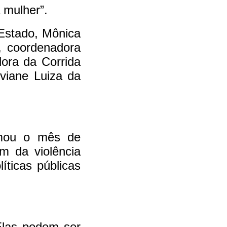
 mulher”.
Estado, Mônica
, coordenadora
ora da Corrida
iviane Luiza da
ormou o mês de
m da violência
íticas públicas
Elas podem ser