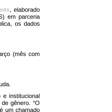
eres
, elaborado
S) em parceria
lica, os dados
março (mês com
uda.
 institucional
a de gênero. “O
, é um chamado