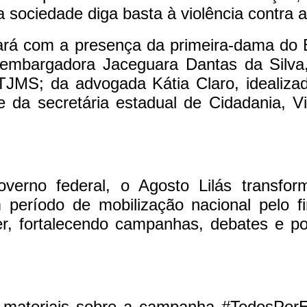
a sociedade diga basta à violência contra a
ará com a presença da primeira-dama do 
sembargadora Jaceguara Dantas da Silva
TJMS; da advogada Kátia Claro, idealizad
 da secretária estadual de Cidadania, V
overno federal, o Agosto Lilás transf
período de mobilização nacional pelo fi
r, fortalecendo campanhas, debates e pol
 materiais sobre a campanha #TodosPor