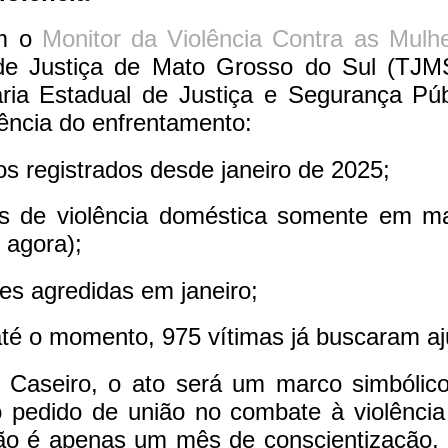
om o
Monitor da Violência Contra as Mulh
 de Justiça de Mato Grosso do Sul (TJM
ria Estadual de Justiça e Segurança Púb
ência do enfrentamento:
os registrados desde janeiro de 2025;
as de violência doméstica somente em 
 agora);
es agredidas em janeiro;
té o momento, 975 vítimas já buscaram aj
Caseiro, o ato será um marco simbólico e
o pedido de união no combate à violênci
não é apenas um mês de conscientização