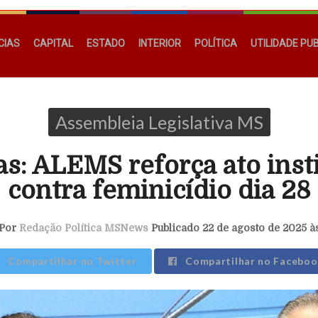
CIAS
CAPITAL
ESTADO
INTERIOR
POLÍTICA
UTILIDADE PU
Assembleia Legislativa MS
s: ALEMS reforça ato inst
contra feminicídio dia 28
Por
Redação Política MSNews
Publicado 22 de agosto de 2025 à
Compartilhar no Twitter
Compartilhar no Faceboo