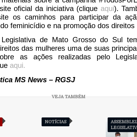
te oficial da iniciativa (clique
aqui
). Tam
ite os caminhos para participar da a
do feminicídio e na promoção dos direito
 Legislativa de Mato Grosso do Sul te
reitos das mulheres uma de suas principa
bre as ações realizadas pelo Legisla
que
aqui.
itica MS News
– RGSJ
NOTÍCIAS
ASSEMBLEI
LEGISLATI