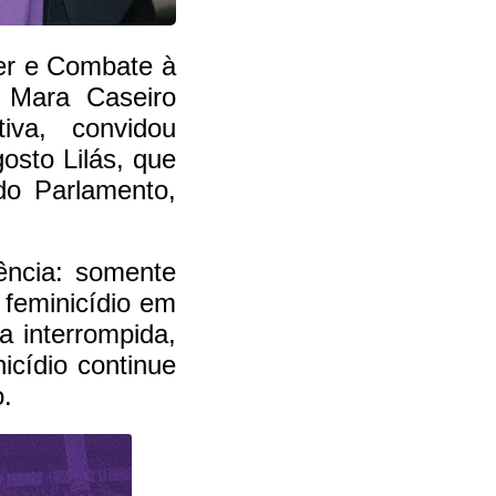
er e Combate à
l Mara Caseiro
iva, convidou
osto Lilás, que
 do Parlamento,
lência: somente
feminicídio em
 interrompida,
icídio continue
.