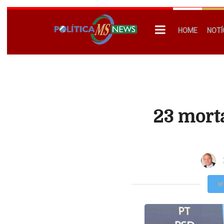
HOME
NOTÍ
23 morta