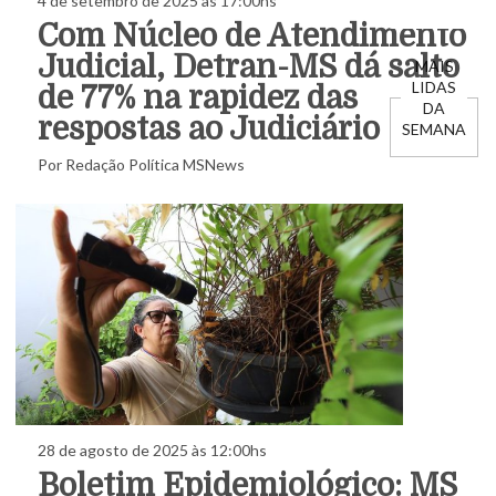
4 de setembro de 2025 às 17:00hs
Com Núcleo de Atendimento
Judicial, Detran-MS dá salto
MAIS
LIDAS
de 77% na rapidez das
DA
respostas ao Judiciário
SEMANA
Por Redação Política MSNews
28 de agosto de 2025 às 12:00hs
Boletim Epidemiológico: MS