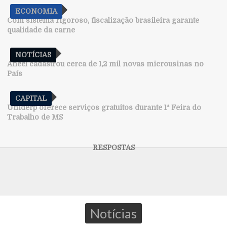
ECONOMIA
Com sistema rigoroso, fiscalização brasileira garante
qualidade da carne
NOTÍCIAS
Aneel cadastrou cerca de 1,2 mil novas microusinas no
País
CAPITAL
Uniderp oferece serviços gratuitos durante 1ª Feira do
Trabalho de MS
Notícias