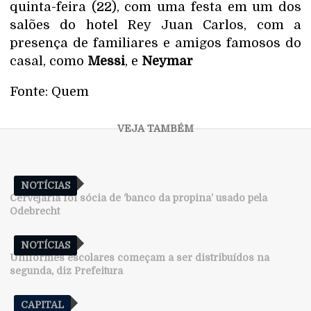
quinta-feira (22), com uma festa em um dos
salões do hotel Rey Juan Carlos, com a
presença de familiares e amigos famosos do
casal, como
Messi
, e
Neymar
Fonte: Quem
NOTÍCIAS
Cervejaria foi sócia de ‘banco da propina’ usado pela
Odebrecht
NOTÍCIAS
Uniformes escolares começam a ser distribuídos na
segunda, diz Prefeitura
CAPITAL