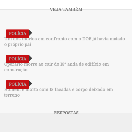
POLÍCIA
Um dos mortos em confronto com o DOF já havia matado
o próprio pai
POLÍCIA
Operário morre ao cair do 13º anda de edifício em
construção
POLÍCIA
Homem é morto com 18 facadas e corpo deixado em
terreno