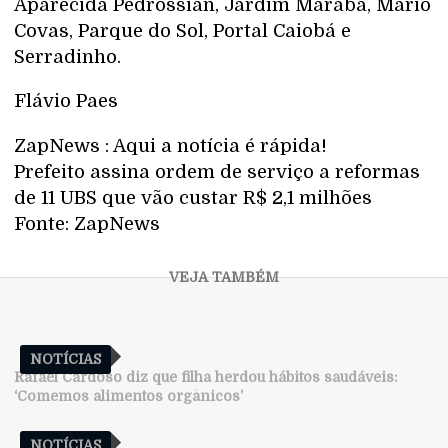
Aparecida Pedrossian, Jardim Marabá, Mário
Covas, Parque do Sol, Portal Caiobá e
Serradinho.
Flávio Paes
ZapNews : Aqui a notícia é rápida!
Prefeito assina ordem de serviço a reformas
de 11 UBS que vão custar R$ 2,1 milhões
Fonte: ZapNews
NOTÍCIAS
Rafael Cardoso diz que filha herdou hábitos saudáveis:
‘Comemos alimentos orgânicos’
NOTÍCIAS