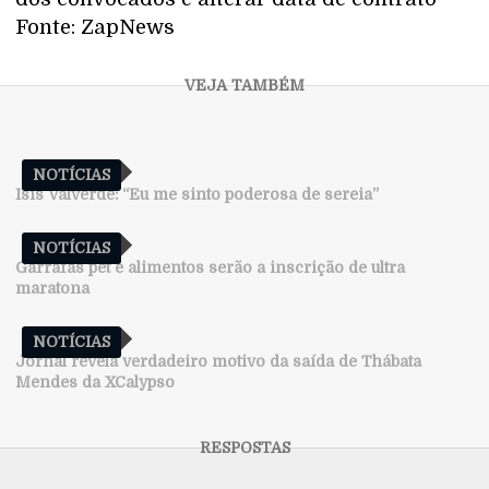
Fonte: ZapNews
NOTÍCIAS
Isis Valverde: “Eu me sinto poderosa de sereia”
NOTÍCIAS
Garrafas pet e alimentos serão a inscrição de ultra
maratona
NOTÍCIAS
Jornal revela verdadeiro motivo da saída de Thábata
Mendes da XCalypso