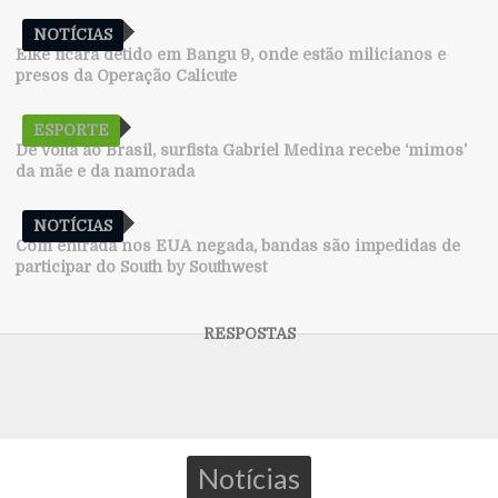
NOTÍCIAS
Eike ficará detido em Bangu 9, onde estão milicianos e
presos da Operação Calicute
ESPORTE
De volta ao Brasil, surfista Gabriel Medina recebe ‘mimos’
da mãe e da namorada
NOTÍCIAS
Com entrada nos EUA negada, bandas são impedidas de
participar do South by Southwest
Notícias