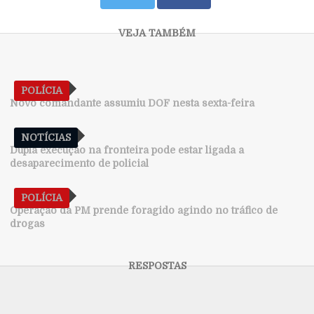
POLÍCIA
Novo comandante assumiu DOF nesta sexta-feira
NOTÍCIAS
Dupla execução na fronteira pode estar ligada a
desaparecimento de policial
POLÍCIA
Operação da PM prende foragido agindo no tráfico de
drogas