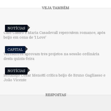
NOTÍCIAS
Caio Castro e Maria Casadevall repercutem romance, após
beijo em cena de ‘I Love’
CAPITAL
Vereadores aprovam três projetos na sessão ordinária
desta quinta-feira
NOTÍCIAS
Sertanejo Cesar Menotti critica beijo de Bruno Gagliasso e
João Vicente