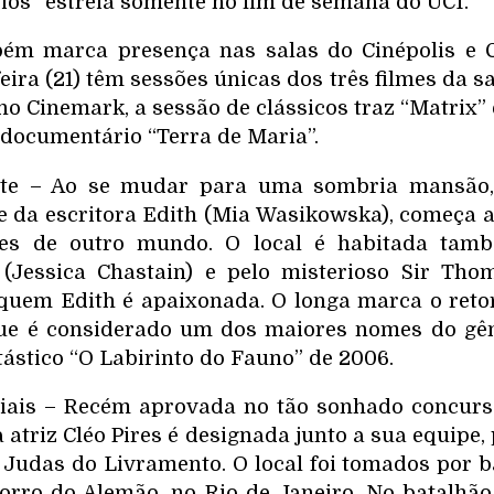
ios” estreia somente no fim de semana do UCI.
bém marca presença nas salas do Cinépolis e 
ira (21) têm sessões únicas dos três filmes da s
no Cinemark, a sessão de clássicos traz “Matrix”
 documentário “Terra de Maria”.
late – Ao se mudar para uma sombria mansão,
de da escritora Edith (Mia Wasikowska), começa a
res de outro mundo. O local é habitada tamb
 (Jessica Chastain) e pelo misterioso Sir Th
 quem Edith é apaixonada. O longa marca o ret
 que é considerado um dos maiores nomes do gên
ástico “O Labirinto do Fauno” de 2006.
ais – Recém aprovada no tão sonhado concurso 
a atriz Cléo Pires é designada junto a sua equipe,
 Judas do Livramento. O local foi tomados por b
rro do Alemão, no Rio de Janeiro. No batalhão 