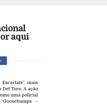
acional
or aqui
k
 Escarlate”, mais
 Del Toro. A ação
 como uma policial
a “Goosebumps –