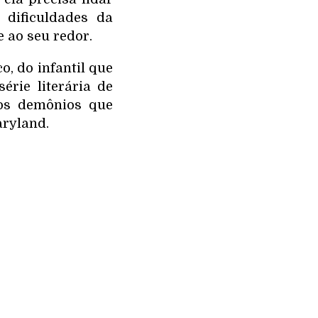
dificuldades da
e ao seu redor.
, do infantil que
érie literária de
 os demônios que
aryland.