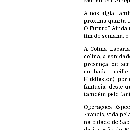
Monstros e Arrep
A nostalgia tam
próxima quarta-fe
O Futuro”. Ainda 
fim de semana, o
A Colina Escar
colina, a sanida
presença de se
cunhada Lucille
Hiddleston), por
fantasia, deste
também pelo fant
Operações Especi
Francis, vida pel
na cidade de São
da invasão do Mo