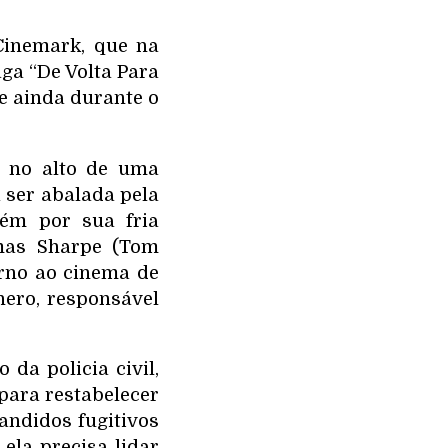
Cinemark, que na
aga “De Volta Para
 e ainda durante o
 no alto de uma
 ser abalada pela
ém por sua fria
omas Sharpe (Tom
orno ao cinema de
ero, responsável
da policia civil,
 para restabelecer
andidos fugitivos
ela precisa lidar