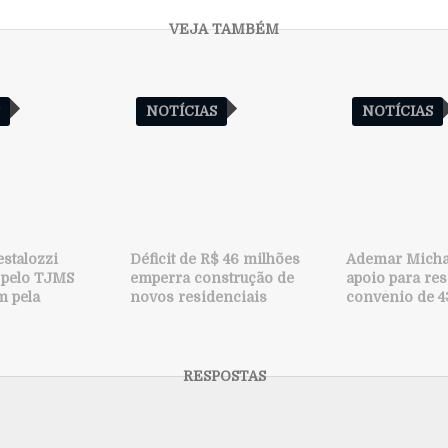
S
NOTÍCIAS
NOTÍCIAS
estalozzi
Déficit de R$ 46 milhões
Ademar Micha
 pelo TJMS
emperra construção de
apoio para res
m pela
novos residenciais
convênio de 4