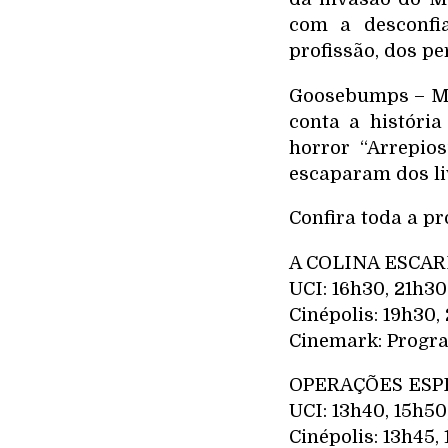
com a desconfi
profissão, dos pe
Goosebumps – Mon
conta a história
horror “Arrepio
escaparam dos li
Confira toda a p
A COLINA ESCAR
UCI: 16h30, 21h30
Cinépolis: 19h30,
Cinemark: Progra
OPERAÇÕES ESPE
UCI: 13h40, 15h50
Cinépolis: 13h45,