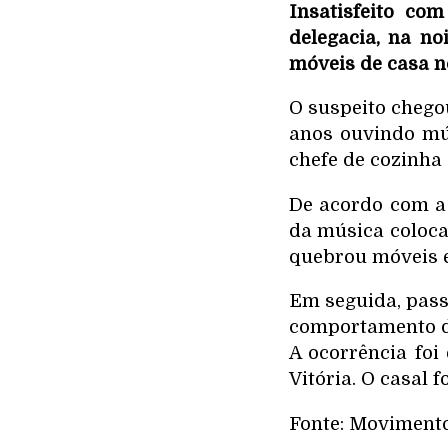
Insatisfeito co
delegacia, na no
móveis de casa no
O suspeito chegou
anos ouvindo mús
chefe de cozinha 
De acordo com a 
da música coloca
quebrou móveis e
Em seguida, pass
comportamento do 
A ocorrência fo
Vitória. O casal 
Fonte: Moviment