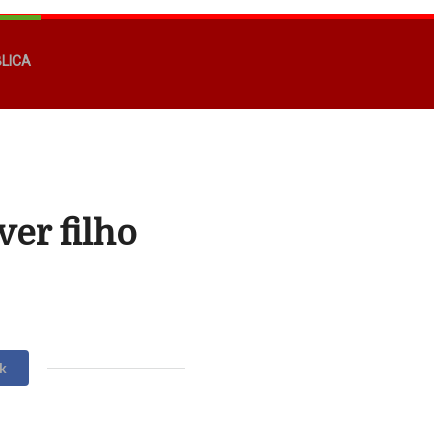
BLICA
ver filho
k