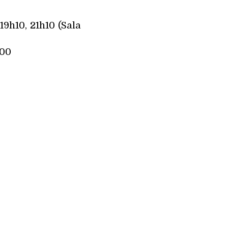
 19h10, 21h10 (Sala
h00
r. 21|10)
r. 21|10)