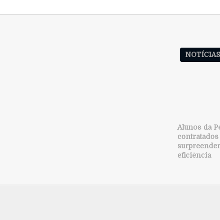
NOTÍCIA
Alunos da P
contratados
surpreende
eficiência