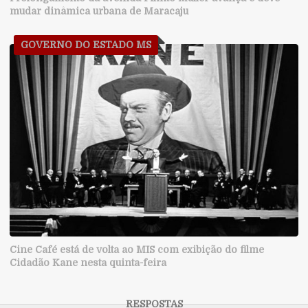
mudar dinâmica urbana de Maracaju
GOVERNO DO ESTADO MS
Cine Café está de volta ao MIS com exibição do filme
Cidadão Kane nesta quinta-feira