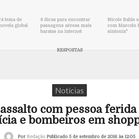
rá tema de
8 dicas para encontrar
Nicole Bahls s
novela global
passagens aéreas mais
com Marcelo B
baratas na internet
sintonia"
Notícias
assalto com pessoa ferida
ícia e bombeiros em shop
Por
Redação
Publicado 5 de setembro de 2016 às 12:05