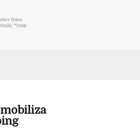
obre fotos
imbi: "Total
 mobiliza
ping