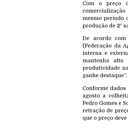
Com o preço d
comercialização
mesmo período d
produção de 2º sa
De acordo com 
(Federação da A
interna e exter
mantenha alto 
produtividade n
ganhe destaque”, 
Conforme dados d
agosto a colhei
Pedro Gomes e So
retração de preç
que o preço deve