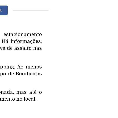
k
 estacionamento
 Há informações,
iva de assalto nas
opping. Ao menos
rpo de Bombeiros
onada, mas até o
mento no local.