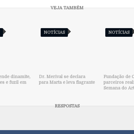
S
NOTÍCIAS
NOTÍCIAS
ende dinamite,
Dr. Merival se declara
Fundação de C
s e fuzil em
para Marta e leva flagrante
parceiros rea
Semana do Ar