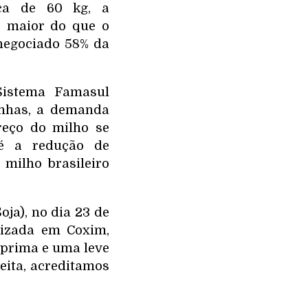
ca de 60 kg, a
e maior do que o
negociado 58% da
Sistema Famasul
enhas, a demanda
reço do milho se
 é a redução de
milho brasileiro
ja), no dia 23 de
lizada em Coxim,
 prima e uma leve
eita, acreditamos