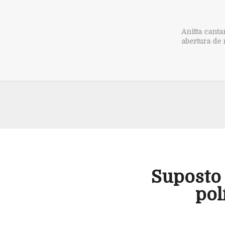
Anitta canta
abertura de 
Suposto 
pol