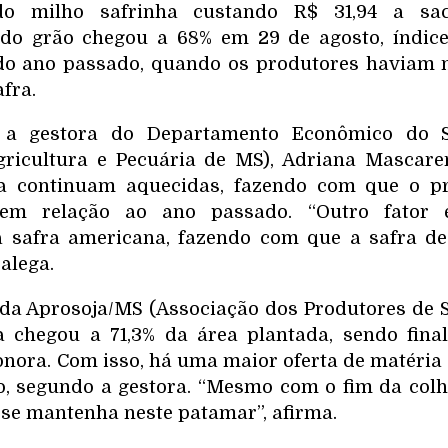
o milho safrinha custando R$ 31,94 a sa
 do grão chegou a 68% em 29 de agosto, índic
o ano passado, quando os produtores haviam 
fra.
a gestora do Departamento Econômico do 
gricultura e Pecuária de MS), Adriana Mascar
na continuam aquecidas, fazendo com que o p
em relação ao ano passado. “Outro fator
a safra americana, fazendo com que a safra de 
alega.
a Aprosoja/MS (Associação dos Produtores de So
ta chegou a 71,3% da área plantada, sendo fina
nora. Com isso, há uma maior oferta de matéria
o, segundo a gestora. “Mesmo com o fim da colh
 se mantenha neste patamar”, afirma.