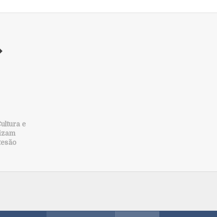
ultura e
lizam
tesão