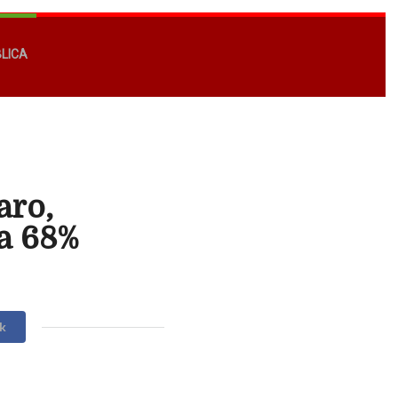
BLICA
aro,
a 68%
k