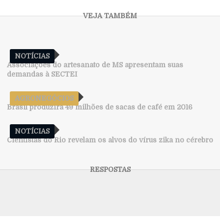
NOTÍCIAS
Associações do artesanato de MS apresentam suas
demandas à SECTEI
AGRONEGÓCIOS
Brasil produzirá 49 milhões de sacas de café em 2016
NOTÍCIAS
Cientistas do Rio revelam os alvos do vírus zika no cérebro