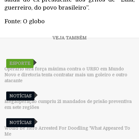
guerreiro, do povo brasileiro”.
Fonte: O globo
ESPORTE
Operário terá força máxima contra o URSO em Mundo
Novo e diretoria tenta contratar mais um goleiro e outro
atacante
NOTÍCIAS
Megaoperação cumpriu 21 mandados de prisão preventiva
em sete regiões
NOTÍCIAS
Would-Be Hero Arrested For Doodling 'What Appeared To
Me