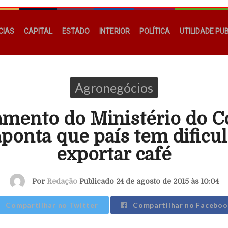
CIAS
CAPITAL
ESTADO
INTERIOR
POLÍTICA
UTILIDADE PU
Agronegócios
mento do Ministério do 
aponta que país tem dificu
exportar café
Por
Redação
Publicado 24 de agosto de 2015 às 10:04
Compartilhar no Twitter
Compartilhar no Faceboo