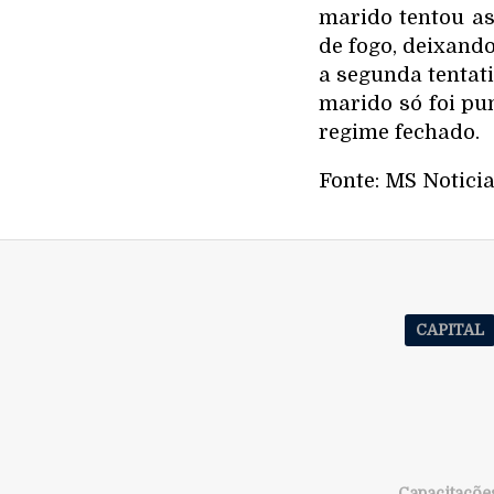
marido tentou as
de fogo, deixand
a segunda tentat
marido só foi pu
regime fechado.
Fonte: MS Notici
CAPITAL
Capacitações