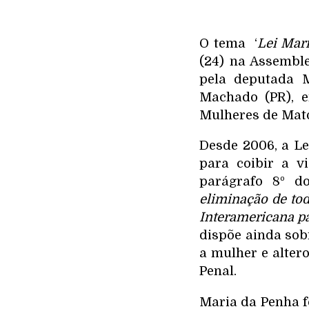
O tema ‘
Lei Mar
(24) na Assemble
pela deputada M
Machado (PR), e
Mulheres de Mato
Desde 2006, a Le
para coibir a v
parágrafo 8º d
eliminação de to
Interamericana pa
dispõe ainda sobr
a mulher e alter
Penal.
Maria da Penha f