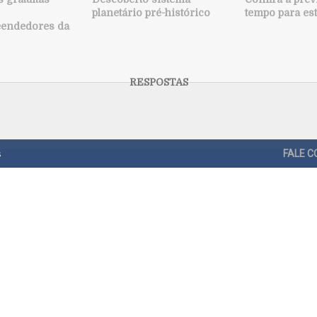
planetário pré-histórico
tempo para es
endedores da
s
FALE 