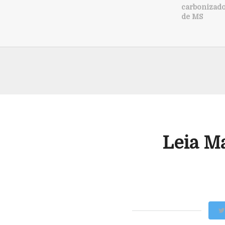
carbonizad
de MS
Leia M