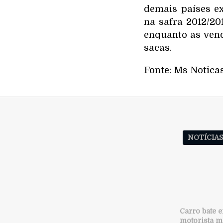
demais países e
na safra 2012/20
enquanto as vend
sacas.
Fonte: Ms Notica
NOTÍCIA
Carro bate e
motorista m