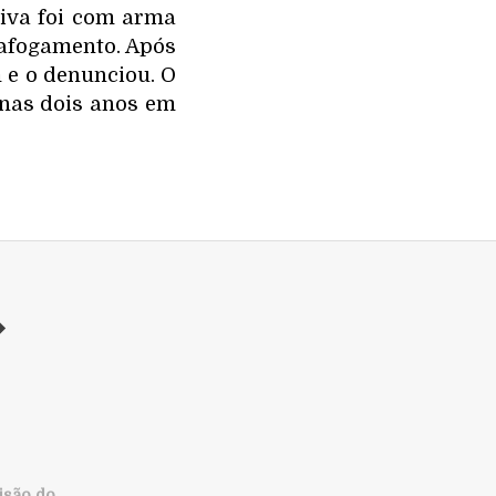
tiva foi com arma
 afogamento. Após
 e o denunciou. O
enas dois anos em
isão do