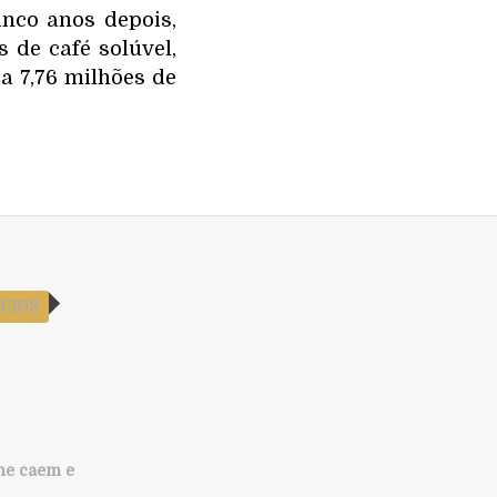
nco anos depois,
 de café solúvel,
a 7,76 milhões de
CIOS
ne caem e