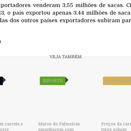
xportadores venderam 3,55 milhões de sacas. Ci
13, o país exportou apenas 3,44 milhões de sacas
as dos outros países exportadores subiram par
s
S
ESPORTE
AGRONEGÓ
m carreta e
Muros do Palmeiras
Preços da car
orre
amanhecem com
juros sobem