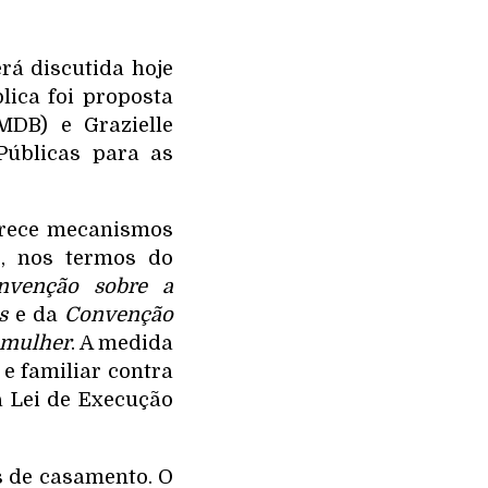
erá discutida hoje
lica foi proposta
MDB) e Grazielle
Públicas para as
ferece mecanismos
r, nos termos do
nvenção sobre a
s
e da
Convenção
a mulher
. A medida
 e familiar contra
a Lei de Execução
s de casamento. O