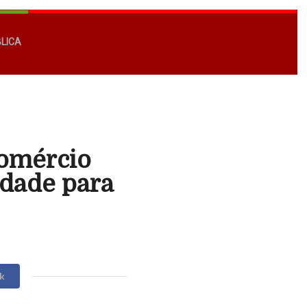
BLICA
Comércio
ldade para
k