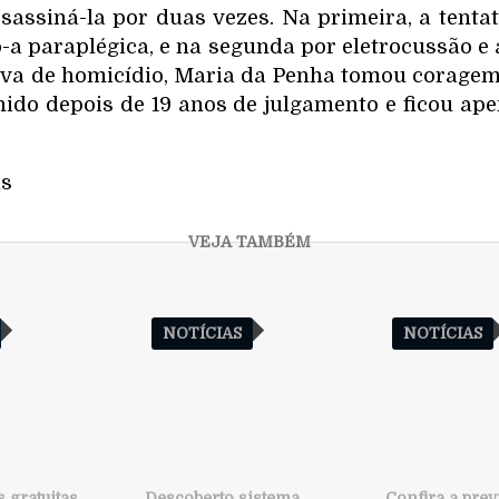
sassiná-la por duas vezes. Na primeira, a tenta
o-a paraplégica, e na segunda por eletrocussão e
iva de homicídio, Maria da Penha tomou coragem
nido depois de 19 anos de julgamento e ficou ap
as
NOTÍCIAS
NOTÍCIAS
 gratuitas
Descoberto sistema
Confira a prev