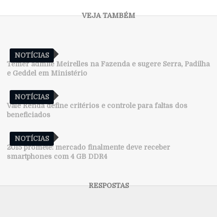
NOTÍCIAS
Temer admite Meirelles na Fazenda e sugere Serra, Padilha
e Geddel em Ministério
NOTÍCIAS
Vale Renda define critérios e controle para faltas dos
beneficiados
NOTÍCIAS
2015 promete: mercado finalmente deve receber
smartphones com 4 GB DDR4