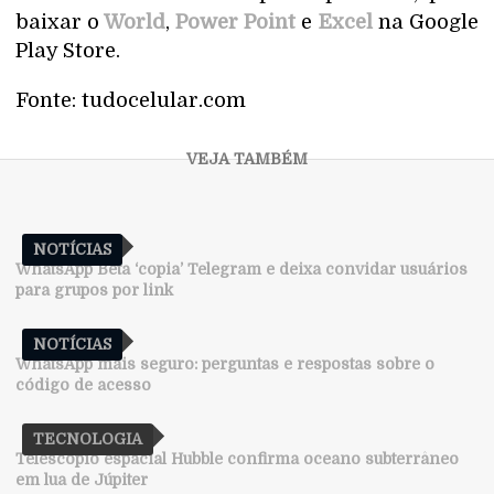
baixar o
World
,
Power Point
e
Excel
na Google
Play Store.
Fonte: tudocelular.com
NOTÍCIAS
WhatsApp Beta ‘copia’ Telegram e deixa convidar usuários
para grupos por link
NOTÍCIAS
WhatsApp mais seguro: perguntas e respostas sobre o
código de acesso
TECNOLOGIA
Telescópio espacial Hubble confirma oceano subterrâneo
em lua de Júpiter