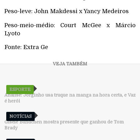
Peso-leve: John Makdessi x Yancy Medeiros
Peso-meio-médio: Court McGee x Márcio
Lyoto
Fonte: Extra Ge
ESPORTE
Análise: Jorginho usa truque na manga na hora certa, e Vaz
é herói
NOTÍCIAS
Gisele Bündchen mostra presente que ganhou de Tom
Brady