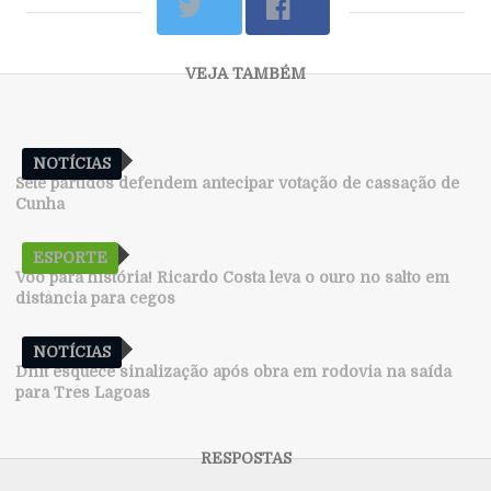
NOTÍCIAS
Sete partidos defendem antecipar votação de cassação de
Cunha
ESPORTE
Voo para história! Ricardo Costa leva o ouro no salto em
distância para cegos
NOTÍCIAS
Dnit esquece sinalização após obra em rodovia na saída
para Três Lagoas