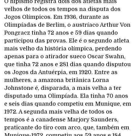
O hipismo registra dois dos atletas mais
velhos de todos os tempos na disputa dos
Jogos Olímpicos. Em 1936, durante as
Olimpíadas de Berlim, o austríaco Arthur Von
Pongracz tinha 72 anos e 59 dias quando
participou das provas. Ele é o segundo atleta
mais velho da história olímpica, perdendo
apenas para o atirador sueco Oscar Swahn,
que tinha 72 anos e 281 dias quando disputou
os Jogos da Antuérpia, em 1920. Entre as
mulheres, a amazona britânica Lorna
Johnstone é, disparada, a mais velha a ter
disputado uma Olimpíada. Ela tinha 70 anos
e seis dias quando competiu em Munique, em
1972. A segunda mais velha de todos os
tempos é a canadense Marjory Saunders,
praticante do tiro com arco, que, também em
Munique-1972, competiu aos 59 anos e 184