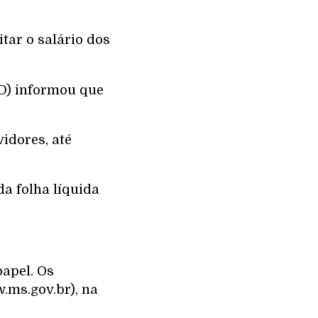
tar o salário dos
AD) informou que
vidores, até
da folha líquida
papel. Os
.ms.gov.br), na