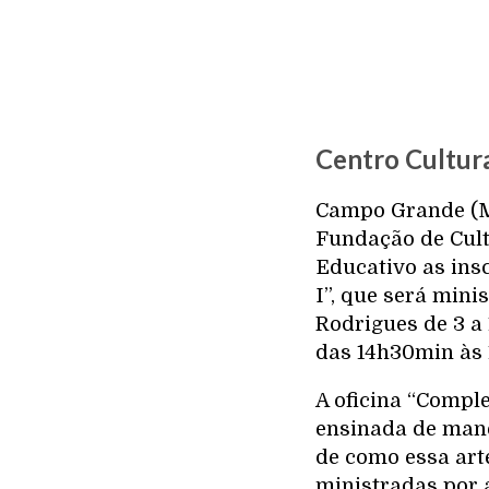
Centro Cultura
Campo Grande (MS
Fundação de Cult
Educativo as ins
I”, que será mini
Rodrigues de 3 a 
das 14h30min às 1
A oficina “Comple
ensinada de mane
de como essa art
ministradas por 