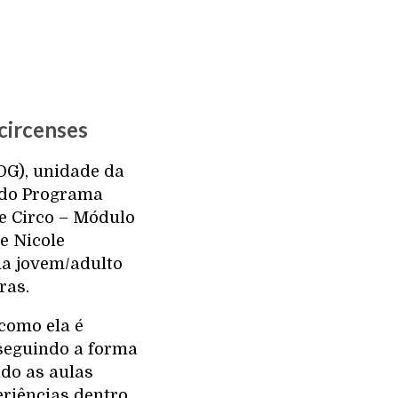
 circenses
OG), unidade da
 do Programa
e Circo – Módulo
 e Nicole
rma jovem/adulto
ras.
 como ela é
 seguindo a forma
ndo as aulas
eriências dentro