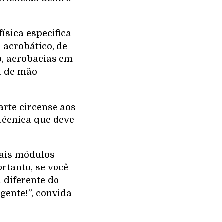
ísica especifica
 acrobático, de
o, acrobacias em
da de mão
arte circense aos
 técnica que deve
mais módulos
rtanto, se você
a diferente do
gente!”, convida