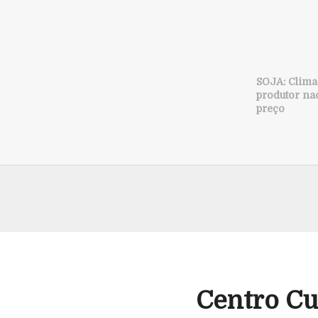
SOJA: Clima
produtor nac
preço
Centro Cul