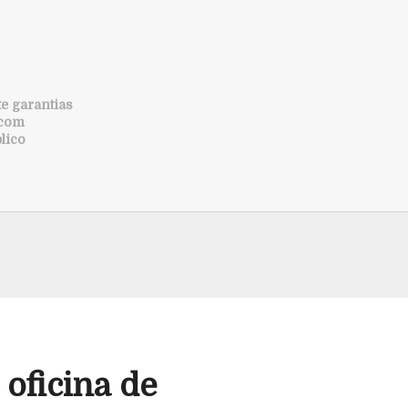
e garantias
 com
lico
 oficina de