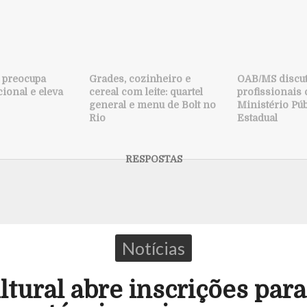
 preocupa
Grades, cozinheiro e
OAB/MS discut
ional e eleva
cereal com leite: quartel
profissionais
general e menu de Bolt no
Ministério Púb
Rio
Estadual
Notícias
tural abre inscrições para