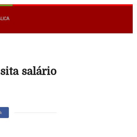
BLICA
ita salário
k