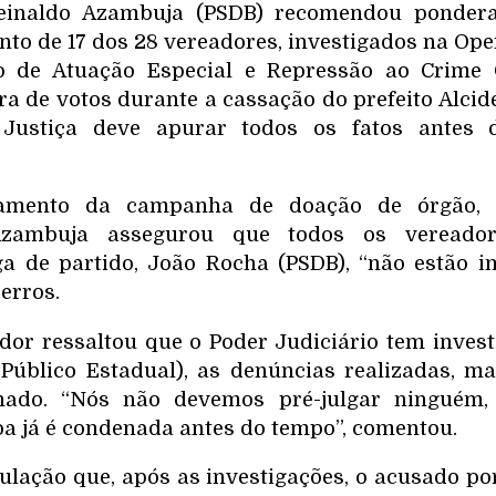
einaldo Azambuja (PSDB) recomendou pondera
nto de 17 dos 28 vereadores, investigados na Ope
 de Atuação Especial e Repressão ao Crime 
a de votos durante a cassação do prefeito Alcide
 Justiça deve apurar todos os fatos antes 
amento da campanha de doação de órgão, 
Azambuja assegurou que todos os vereadore
ega de partido, João Rocha (PSDB), “não estão 
erros.
or ressaltou que o Poder Judiciário tem invest
 Público Estadual), as denúncias realizadas, m
nado. “Nós não devemos pré-julgar ninguém,
oa já é condenada antes do tempo”, comentou.
pulação que, após as investigações, o acusado po