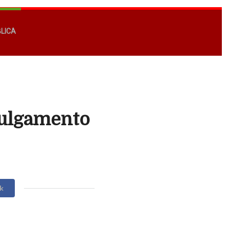
BLICA
julgamento
k