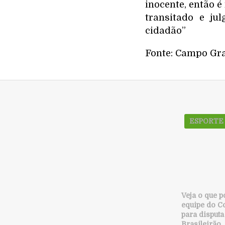
inocente, então é
transitado e ju
cidadão”
Fonte: Campo Gr
ESPORTE
Veja o que 
equipe do C
para disputa
Brasileirão