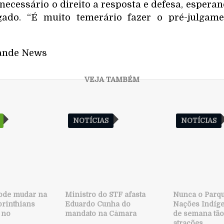
 necessário o direito a resposta e defesa, espera
lgado. “É muito temerário fazer o pré-julgam
ande News
NOTÍCIAS
NOTÍCIAS
pode mudar na
Ministro do STF afasta
Nunca o Parq
orinthians
Eduardo Cunha do
Nações Indíge
 no
mandato na Câmara
de semana tão
atrações