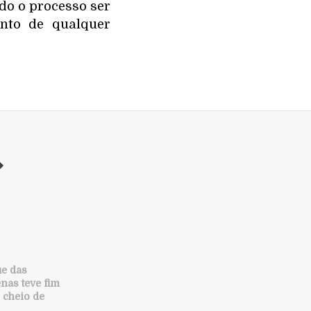
ndo o processo ser
ento de qualquer
ue das
nas teve fim
 cheio de