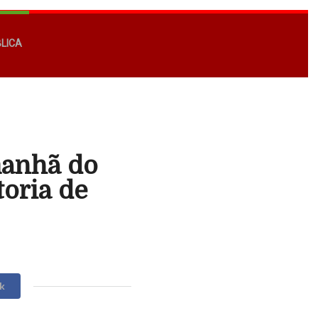
BLICA
manhã do
oria de
k