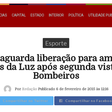
CIAS
CAPITAL
ESTADO
INTERIOR
POLÍTICA
UTILIDADE PU
Esporte
aguarda liberação para a
s da Luz após segunda vist
Bombeiros
Por
Redação
Publicado 6 de fevereiro de 2015 às 12:16
Compartilhar no Twitter
Compartilhar no Faceboo