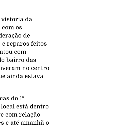
 vistoria da
o com os
deração de
 e reparos feitos
ontou com
do bairro das
tiveram no centro
que ainda estava
as do 1º
local está dentro
te com relação
es e até amanhã o