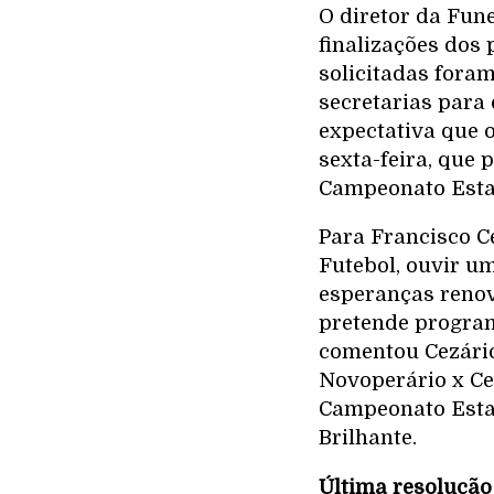
O diretor da Fun
finalizações dos 
solicitadas fora
secretarias para
expectativa que 
sexta-feira, que 
Campeonato Estadu
Para Francisco Ce
Futebol, ouvir u
esperanças renov
pretende programa
comentou Cezário.
Novoperário x Ce
Campeonato Estad
Brilhante.
Última resolução