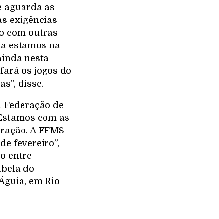
e aguarda as
as exigências
to com outras
ra estamos na
ainda nesta
fará os jogos do
s”, disse.
a Federação de
 “Estamos com as
eração. A FFMS
de fevereiro”,
o entre
abela do
Águia, em Rio