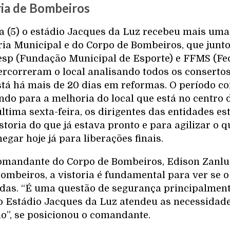
ria de Bombeiros
a (5) o estádio Jacques da Luz recebeu mais uma
ária Municipal e do Corpo de Bombeiros, que junt
esp (Fundação Municipal de Esporte) e FFMS (Fe
rcorreram o local analisando todos os consertos
stá há mais de 20 dias em reformas. O período c
ndo para a melhoria do local que está no centro 
tima sexta-feira, os dirigentes das entidades es
storia do que já estava pronto e para agilizar o 
egar hoje já para liberações finais.
mandante do Corpo de Bombeiros, Edison Zanluc
mbeiros, a vistoria é fundamental para ver se o 
das. “É uma questão de segurança principalmen
e o Estádio Jacques da Luz atendeu as necessidad
do”, se posicionou o comandante.