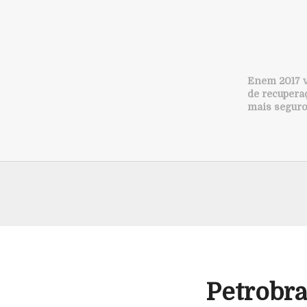
Enem 2017 v
de recupera
mais segur
Petrobra