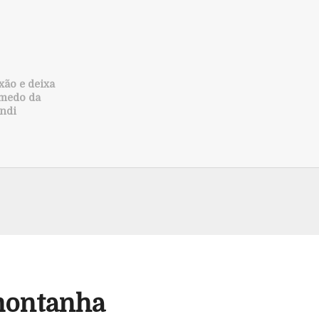
ixão e deixa
 medo da
ndi
‘montanha