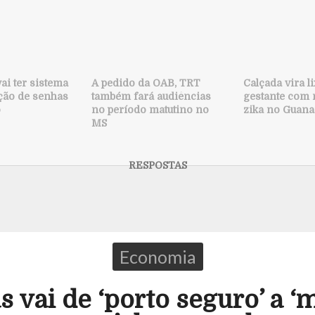
ai ter sistema
A pedido da OAB, TRT
Calçada vira l
ção de senhas
também fará audiências
gestante com
o
no período matutino no
zika no Guana
MS
Economia
s vai de ‘porto seguro’ a 