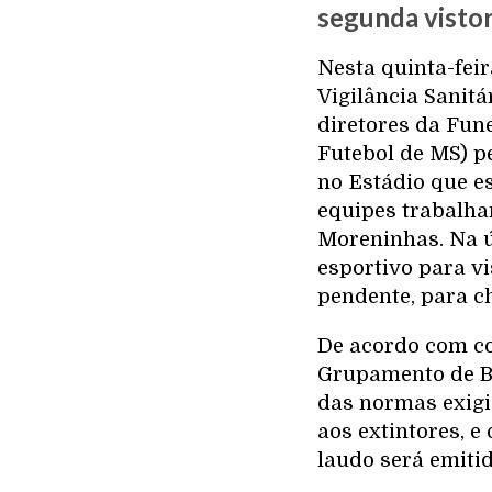
segunda visto
Nesta quinta-feir
Vigilância Sanit
diretores da Fun
Futebol de MS) pe
no Estádio que e
equipes trabalha
Moreninhas. Na úl
esportivo para vi
pendente, para ch
De acordo com co
Grupamento de Bo
das normas exigi
aos extintores, 
laudo será emiti