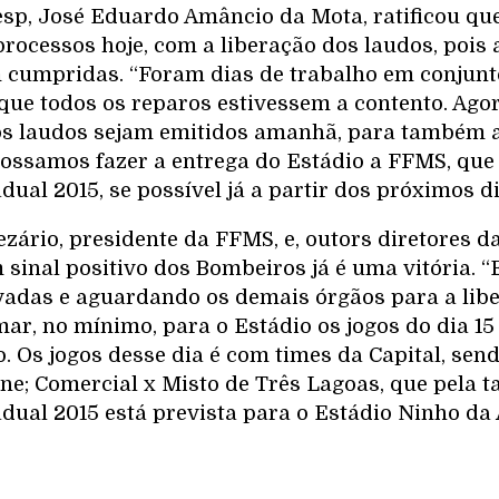
esp, José Eduardo Amâncio da Mota, ratificou qu
processos hoje, com a liberação dos laudos, pois 
m cumpridas. “Foram dias de trabalho em conjun
 que todos os reparos estivessem a contento. Ago
os laudos sejam emitidos amanhã, para também 
possamos fazer a entrega do Estádio a FFMS, que 
al 2015, se possível já a partir dos próximos dia
zário, presidente da FFMS, e, outors diretores d
m sinal positivo dos Bombeiros já é uma vitória.
adas e aguardando os demais órgãos para a lib
r, no mínimo, para o Estádio os jogos do dia 15 
 Os jogos desse dia é com times da Capital, send
ne; Comercial x Misto de Três Lagoas, que pela t
ual 2015 está prevista para o Estádio Ninho da 