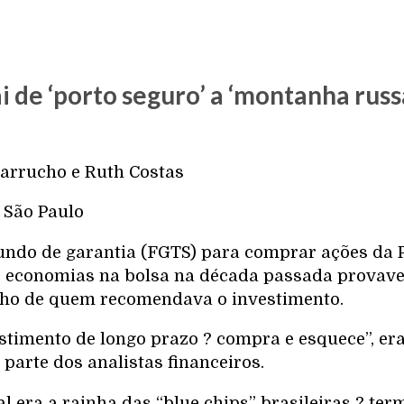
i de ‘porto seguro’ a ‘montanha russ
arrucho e Ruth Costas
 São Paulo
ndo de garantia (FGTS) para comprar ações da 
s economias na bolsa na década passada provav
lho de quem recomendava o investimento.
stimento de longo prazo ? compra e esquece”, era
 parte dos analistas financeiros.
al era a rainha das “blue chips” brasileiras ? te