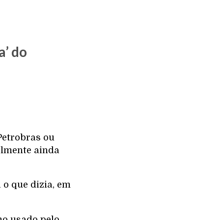
a’ do
Petrobras ou
elmente ainda
 o que dizia, em
rmo usado pelo