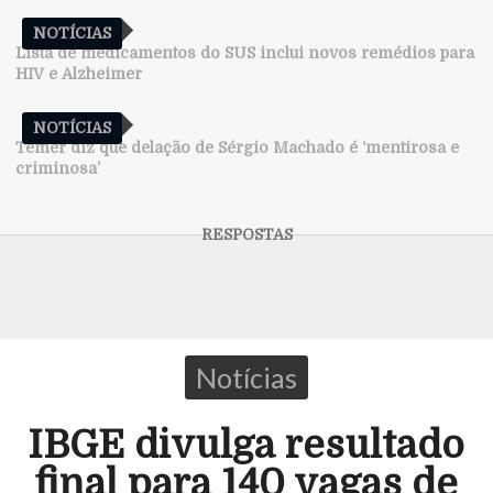
NOTÍCIAS
Lista de medicamentos do SUS inclui novos remédios para
HIV e Alzheimer
NOTÍCIAS
Temer diz que delação de Sérgio Machado é ‘mentirosa e
criminosa’
Notícias
IBGE divulga resultado
final para 140 vagas de