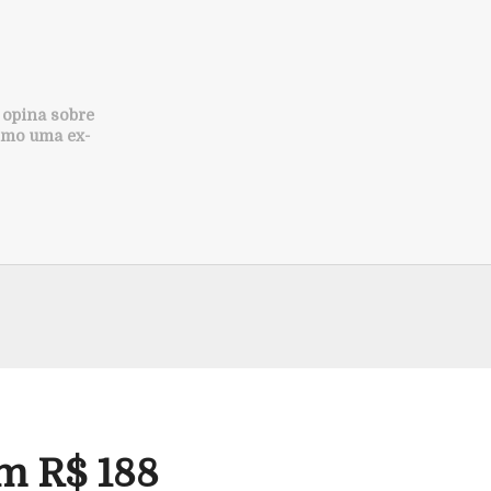
 opina sobre
imo uma ex-
m R$ 188