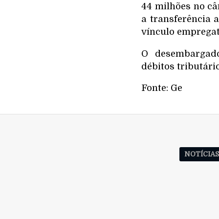
44 milhões no câ
a transferência 
vínculo empregat
O desembargado
débitos tributári
Fonte: Ge
NOTÍCIA