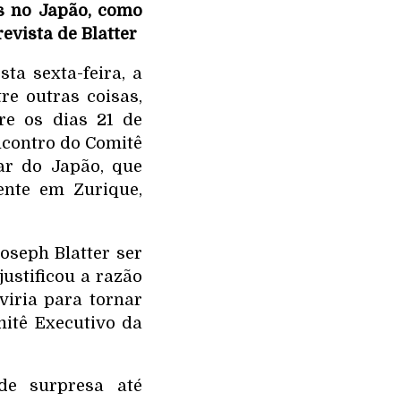
s no Japão, como
evista de Blatter
ta sexta-feira, a
re outras coisas,
re os dias 21 de
ncontro do Comitê
ar do Japão, que
ente em Zurique,
seph Blatter ser
ustificou a razão
viria para tornar
mitê Executivo da
 de surpresa até