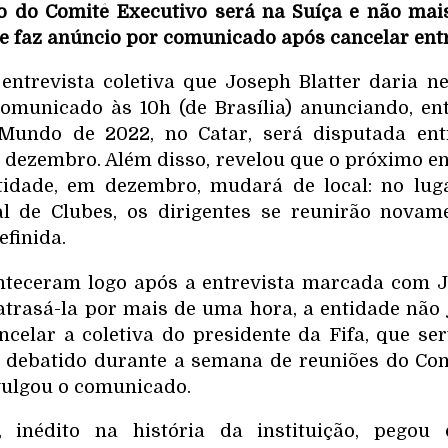
o do Comitê Executivo será na Suíça e não mai
de faz anúncio por comunicado após cancelar entr
entrevista coletiva que Joseph Blatter daria nes
omunicado às 10h (de Brasília) anunciando, ent
undo de 2022, no Catar, será disputada ent
 dezembro. Além disso, revelou que o próximo e
tidade, em dezembro, mudará de local: no lug
l de Clubes, os dirigentes se reunirão novam
efinida.
nteceram logo após a entrevista marcada com Jo
atrasá-la por mais de uma hora, a entidade não j
ncelar a coletiva do presidente da Fifa, que ser
i debatido durante a semana de reuniões do Co
ivulgou o comunicado.
 inédito na história da instituição, pegou