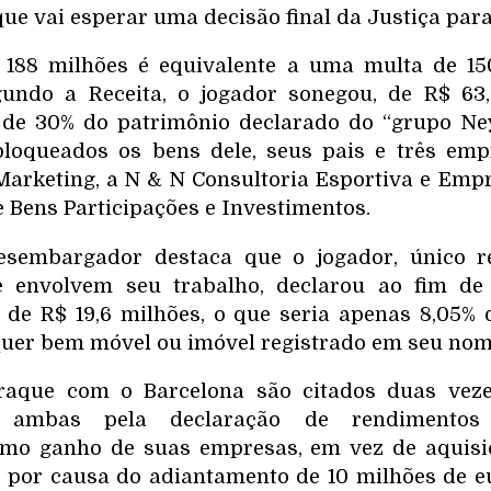
ue vai esperar uma decisão final da Justiça para
 188 milhões é equivalente a uma multa de 15
egundo a Receita, o jogador sonegou, de R$ 63
 de 30% do patrimônio declarado do “grupo Ne
bloqueados os bens dele, seus pais e três empr
arketing, a N & N Consultoria Esportiva e Empr
 Bens Participações e Investimentos.
esembargador destaca que o jogador, único r
 envolvem seu trabalho, declarou ao fim de
r de R$ 19,6 milhões, o que seria apenas 8,05%
uer bem móvel ou imóvel registrado em seu nom
raque com o Barcelona são citados duas veze
, ambas pela declaração de rendimentos 
mo ganho de suas empresas, em vez de aquis
ra por causa do adiantamento de 10 milhões de e