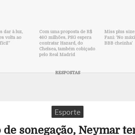
 dar à luz,
Com uma proposta de R$
Miss plus size
s volta ao
460 milhões, PSG espera
Fani: ‘No máx
fícil”
contratar Hazard, do
BBB cheinha’
Chelsea, também cobiçado
pelo Real Madrid
Esporte
 de sonegação, Neymar te