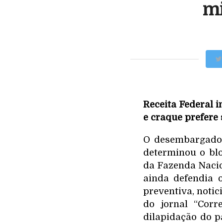
mi
Receita Federal i
e craque prefere 
O desembargador
determinou o bl
da Fazenda Nacio
ainda defendia 
preventiva, noti
do jornal “Corr
dilapidação do pa