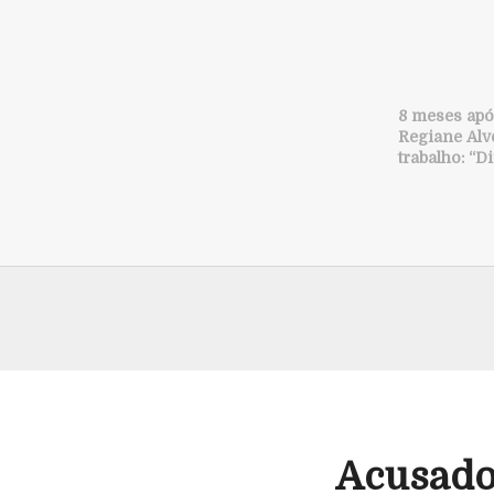
8 meses após
Regiane Alve
trabalho: “Di
Acusado