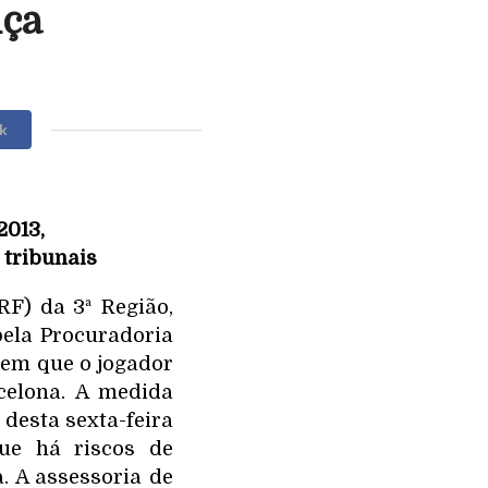
iça
k
2013,
 tribunais
F) da 3ª Região,
pela Procuradoria
 em que o jogador
celona
. A medida
desta sexta-feira
que há riscos de
a. A assessoria de