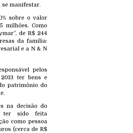
 se manifestar.
0% sobre o valor
,5 milhões. Como
ymar”, de R$ 244
esas da família:
esarial e a N & N
esponsável pelos
 2013 ter bens e
 do patrimônio do
e.
s na decisão do
ter sido feita
ição como pessoa
uros (cerca de R$