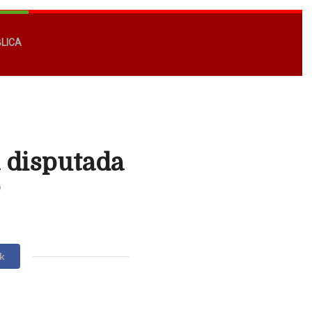
BLICA
 disputada
o
k