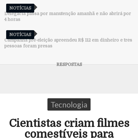
NOTÍCIAS
Delegacia passa por manutenção amanhã e não abrirá por
4 horas
NOTÍCIAS
Campanha pré-eleição apreendeu R$ 112 em dinheiro e três
pessoas foram presas
Tecnologia
Cientistas criam filmes
comestíveis para