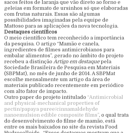
sacos feitos de laranja que vão direto ao forno e
geleias em formato de ursinhos só que elaboradas
com frutas naturais. Essas são algumas
possibilidades imaginadas pela equipe de
Mattoso para as aplicações da nova tecnologia.
Destaques científicos
O meio científico tem reconhecido a importância
da pesquisa. O artigo “Mamão e canela,
ingredientes de filmes antimicrobianos para
embalar alimentos”, gerado no âmbito do projeto
recebeu a distinção
Artigo em destaque
pela
Sociedade Brasileira de Pesquisa em Materiais
(SBPMat), no mês de junho de 2014. A SBPMat
escolhe mensalmente um artigo da área de
materiais publicado recentemente em periódico
com alto fator de impacto.
Outro paper do projeto intitulado
“Antimicrobial
and physical-mechanical properties of
pectin/papaya puree/cinnamaldehyde
nanoemulsion edible composite films”
, o qual trata
do desenvolvimento do filme de mamão, está
entre os mais baixados no site da revista Food
Hydrocolloids. “Esses destaques mostram que a