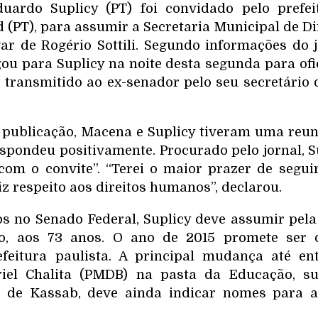
uardo Suplicy (PT) foi convidado pelo prefei
(PT), para assumir a Secretaria Municipal de D
ar de Rogério Sottili. Segundo informações do j
ou para Suplicy na noite desta segunda para ofic
o transmitido ao ex-senador pelo seu secretário 
 publicação, Macena e Suplicy tiveram uma reun
spondeu positivamente. Procurado pelo jornal, S
om o convite”. “Terei o maior prazer de seguir
z respeito aos direitos humanos”, declarou.
os no Senado Federal, Suplicy deve assumir pel
rio, aos 73 anos. O ano de 2015 promete ser
efeitura paulista. A principal mudança até en
iel Chalita (PMDB) na pasta da Educação, su
D, de Kassab, deve ainda indicar nomes para 