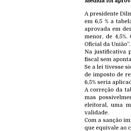
Medida foi aprov
A presidente Dil
em 6,5 % a tabel
aprovada em dez
menor, de 4,5%. 
Oficial da União”.
Na justificativa
fiscal sem apont
Se a lei tivesse 
de imposto de ren
6,5% seria aplic
A correção da t
mas possivelmen
eleitoral, uma 
validade.
Com a sanção impo
que equivale ao c