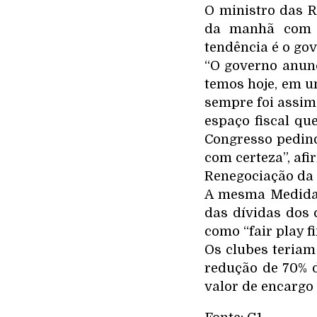
O ministro das R
da manhã com j
tendência é o go
“O governo anunc
temos hoje, em u
sempre foi assim
espaço fiscal q
Congresso pedind
com certeza”, afi
Renegociação da 
A mesma Medida 
das dívidas dos 
como “fair play f
Os clubes teriam
redução de 70% d
valor de encargo 