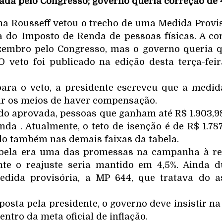
ada pelo Congresso; governo queria correção de 
ma Rousseff vetou o trecho de uma Medida Provis
a do Imposto de Renda de pessoas físicas. A co
embro pelo Congresso, mas o governo queria qu
O veto foi publicado na edição desta terça-feir
 para o veto, a presidente escreveu que a medid
ar os meios de haver compensação.
sido aprovada, pessoas que ganham até R$ 1.903,9
da . Atualmente, o teto de isenção é de R$ 1.787
ado também nas demais faixas da tabela.
abela era uma das promessas na campanha à ree
te o reajuste seria mantido em 4,5%. Ainda d
medida provisória, a MP 644, que tratava do a
sta pela presidente, o governo deve insistir na
entro da meta oficial de inflação.