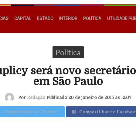
CIAS
CAPITAL
ESTADO
INTERIOR
POLÍTICA
UTILIDADE PU
Política
plicy será novo secretári
em São Paulo
Por
Redação
Publicado 20 de janeiro de 2015 às 12:07
Compartilhar no Twitter
Compartilhar no Faceboo