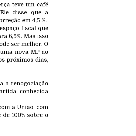
erça teve um café
Ele disse que a
orreção em 4,5 %.
espaço fiscal que
ra 6,5%. Mas isso
ode ser melhor. O
r uma nova MP ao
os próximos dias,
a a renogociação
artida, conhecida
.
 com a União, com
e de 100% sobre o