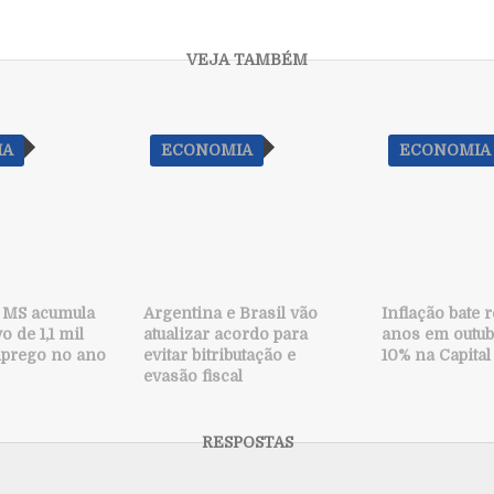
IA
ECONOMIA
ECONOMIA
e MS acumula
Argentina e Brasil vão
Inflação bate 
o de 1,1 mil
atualizar acordo para
anos em outub
mprego no ano
evitar bitributação e
10% na Capital
evasão fiscal