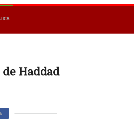
BLICA
o de Haddad
k