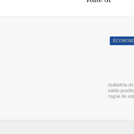
Fonte: G1
ECONOM
Indústria d
saldo positiv
vagas de e