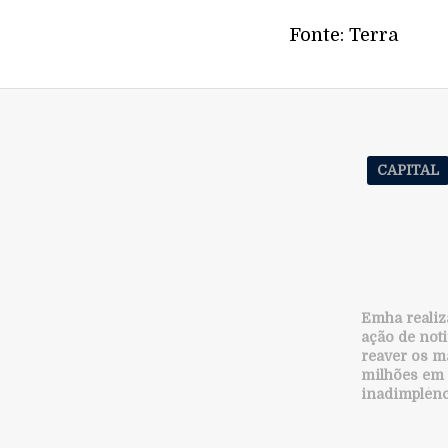
Fonte: Terra
CAPITAL
Emha realiz
ação de noti
reaver os m
milhões em
inadimplênc