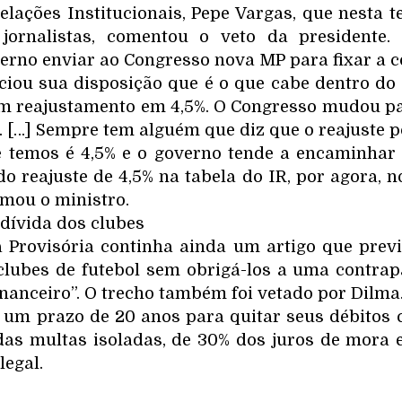
elações Institucionais, Pepe Vargas, que nesta t
ornalistas, comentou o veto da presidente. 
verno enviar ao Congresso nova MP para fixar a c
iou sua disposição que é o que cabe dentro do 
m reajustamento em 4,5%. O Congresso mudou pa
. […] Sempre tem alguém que diz que o reajuste p
ue temos é 4,5% e o governo tende a encaminha
o reajuste de 4,5% na tabela do IR, por agora, n
rmou o ministro.
dívida dos clubes
Provisória continha ainda um artigo que previ
clubes de futebol sem obrigá-los a uma contrap
inanceiro”. O trecho também foi vetado por Dilma
 um prazo de 20 anos para quitar seus débitos
as multas isoladas, de 30% dos juros de mora 
legal.