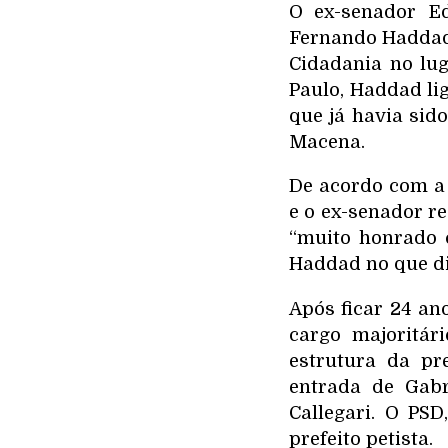
O ex-senador Ed
Fernando Haddad 
Cidadania no lug
Paulo, Haddad lig
que já havia sid
Macena.
De acordo com a
e o ex-senador re
“muito honrado c
Haddad no que di
Após ficar 24 an
cargo majoritá
estrutura da pr
entrada de Gabr
Callegari. O PS
prefeito petista.