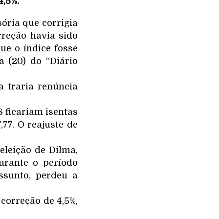
4,5%.
ória que corrigia
rreção havia sido
e o índice fosse
a (20) do “Diário
a traria renúncia
8 ficariam isentas
,77. O reajuste de
leição de Dilma,
urante o período
ssunto, perdeu a
 correção de 4,5%,