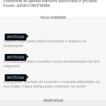
conferem ao queijo sabores adocicado e picante.
Fonte: ASSECOM/FIEMS
NOTÍCIAS
Claudia Leitte imita Paula Fernandes e exagera na
maquiagem
NOTÍCIAS
Prefeitura paralisa conselho e trava investimentos de 200
empresas
NOTÍCIAS
Adélia pede rescisão de contrato e comenta alfinetadas de
Ana Paula: ‘Causa intriga para continuar na mídia’