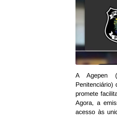
A Agepen (A
Penitenciário
promete facili
Agora, a emis
acesso às unid