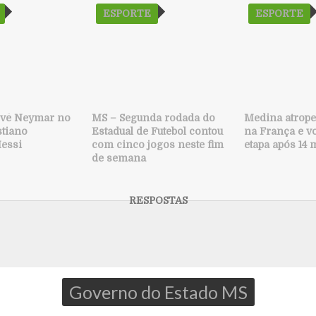
ESPORTE
ESPORTE
 vê Neymar no
MS – Segunda rodada do
Medina atrope
stiano
Estadual de Futebol contou
na França e vo
essi
com cinco jogos neste fim
etapa após 14
de semana
Governo do Estado MS