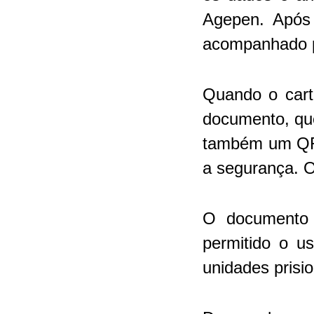
Agepen. Após 
acompanhado pe
Quando o cartã
documento, que
também um QRC
a segurança. O
O documento p
permitido o u
unidades prisio