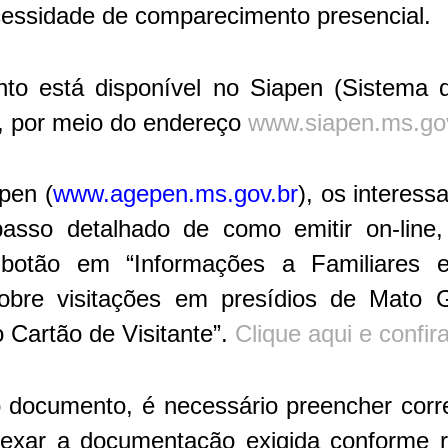
cessidade de comparecimento presencial.
to está disponível no Siapen (Sistema 
), por meio do endereço
www.siapen.ms.gov.
pen (
www.agepen.ms.gov.br
), os interes
sso detalhado de como emitir on-line
botão em “Informações a Familiares e 
obre visitações em presídios de Mato 
 Cartão de Visitante”.
Clique aqui e confir
 o documento, é necessário preencher cor
exar a documentação exigida conforme 