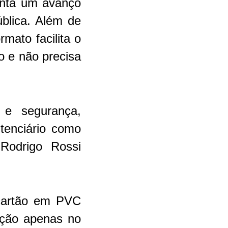
enta um avanço
ública. Além de
mato facilita o
o e não precisa
 e segurança,
itenciário como
 Rodrigo Rossi
 cartão em PVC
ição apenas no