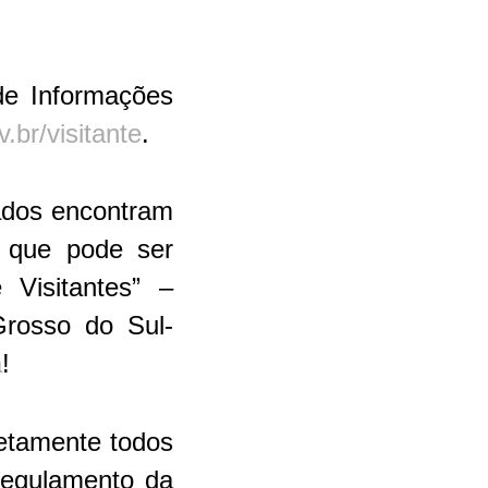
de Informações
br/visitante
.
sados encontram
, que pode ser
Visitantes” –
Grosso do Sul-
a
!
retamente todos
regulamento da