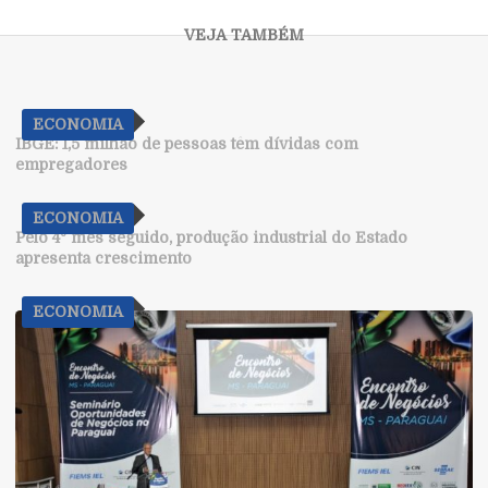
ECONOMIA
IBGE: 1,5 milhão de pessoas têm dívidas com
empregadores
ECONOMIA
Pelo 4º mês seguido, produção industrial do Estado
apresenta crescimento
ECONOMIA