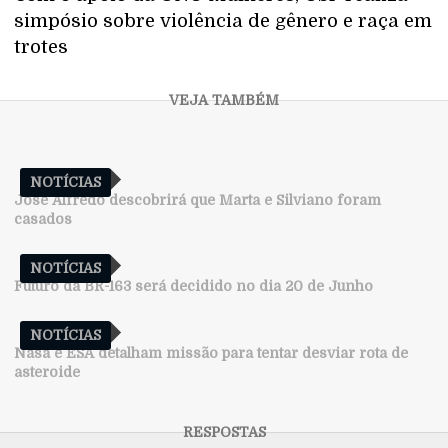
simpósio sobre violência de gênero e raça em
trotes
NOTÍCIAS
José Alfredo descobrirá que Marta e Silviano foram
casados
NOTÍCIAS
Futuro da BR-163 será decidido no dia 20 de Junho
NOTÍCIAS
Nasa e ESA detalham missão para tentar desviar rota de
asteroide