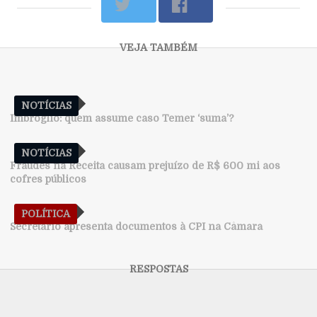
NOTÍCIAS
Imbróglio: quem assume caso Temer ‘suma’?
NOTÍCIAS
Fraudes na Receita causam prejuízo de R$ 600 mi aos
cofres públicos
POLÍTICA
Secretário apresenta documentos à CPI na Câmara