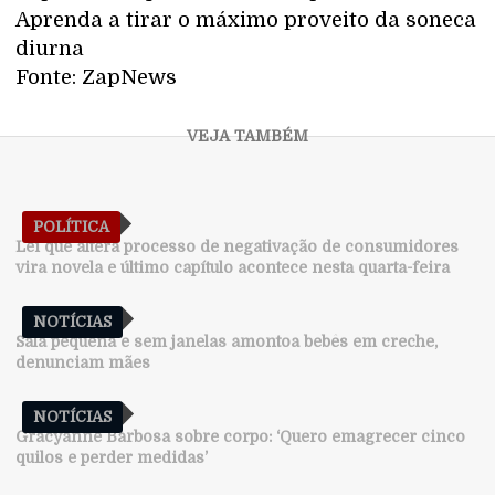
Aprenda a tirar o máximo proveito da soneca
diurna
Fonte: ZapNews
POLÍTICA
Lei que altera processo de negativação de consumidores
vira novela e último capítulo acontece nesta quarta-feira
NOTÍCIAS
Sala pequena e sem janelas amontoa bebês em creche,
denunciam mães
NOTÍCIAS
Gracyanne Barbosa sobre corpo: ‘Quero emagrecer cinco
quilos e perder medidas’