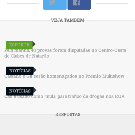
ESPORTE
Pela manhã, 40 provas foram disputadas no Centro-Oeste
de Clubes de Natação
NOTÍCIAS
Caetano e Gil serão homenagados no Prêmio Multishow
NOTÍCIAS
Cão é usado como ‘mula’ para tráfico de drogas nos EUA