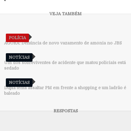
POLÍCIA
AGORA: Denúncia de novo vazamento de amônia no JBS
NOTÍCIAS
Um dos sobreviventes de acidente que matou policiais está
sedado
NOTÍCIAS
Dupla tenta assaltar PM em frente a shopping e um ladrão é
baleado