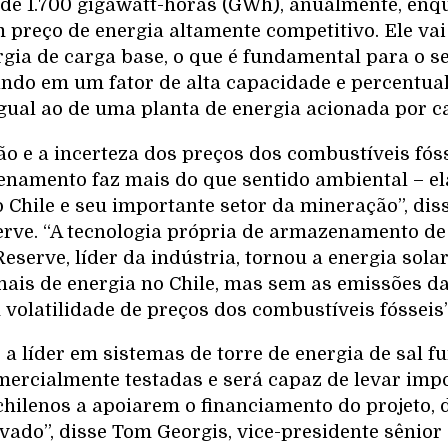
de 1.700 gigawatt-horas (GWh), anualmente, en
 preço de energia altamente competitivo. Ele vai
gia de carga base, o que é fundamental para o s
ndo em um fator de alta capacidade e percentua
igual ao de uma planta de energia acionada por c
o e a incerteza dos preços dos combustíveis fóss
namento faz mais do que sentido ambiental – ela
 Chile e seu importante setor da mineração”, dis
rve. “A tecnologia própria de armazenamento de 
eserve, líder da indústria, tornou a energia sol
nais de energia no Chile, mas sem as emissões d
volatilidade de preços dos combustíveis fósseis”
 a líder em sistemas de torre de energia de sal f
omercialmente testadas e será capaz de levar imp
chilenos a apoiarem o financiamento do projeto,
vado”, disse Tom Georgis, vice-presidente sênior