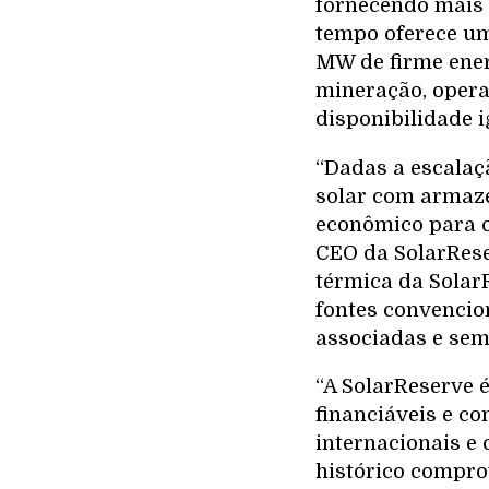
fornecendo mais 
tempo oferece um
MW de firme ener
mineração, opera
disponibilidade 
“Dadas a escalaçã
solar com armaze
econômico para o
CEO da SolarRese
térmica da SolarR
fontes convencio
associadas e sem 
“A SolarReserve é
financiáveis e c
internacionais e 
histórico compro