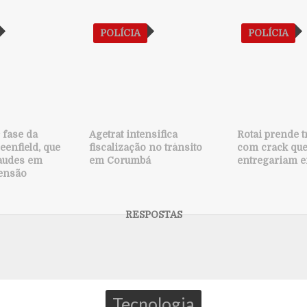
POLÍCIA
POLÍCIA
ª fase da
Agetrat intensifica
Rotai prende t
eenfield, que
fiscalização no trânsito
com crack qu
raudes em
em Corumbá
entregariam e
ensão
Tecnologia