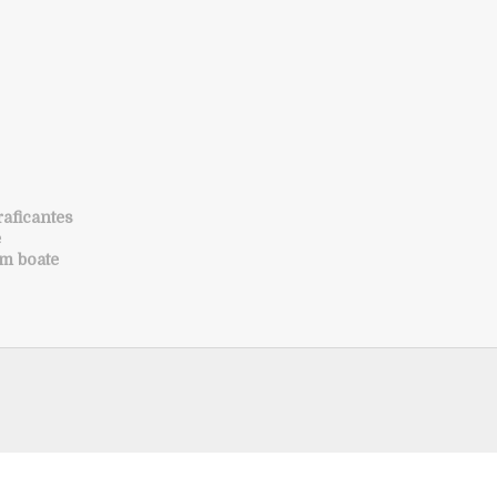
raficantes
e
m boate