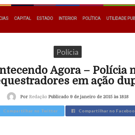
CIAS
CAPITAL
ESTADO
INTERIOR
POLÍTICA
UTILIDADE PU
Polícia
ntecendo Agora – Polícia 
equestradores em ação dup
Por
Redação
Publicado 9 de janeiro de 2015 às 18:18
Compartilhar no Twitter
Compartilhar no Faceboo