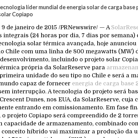
ecnologia líder mundial de energia solar de carga base 
solar Copiapo
 9 de janeiro de 2015 /PRNewswire/ — A
SolarRes
 integrais (24 horas por dia, 7 dias por semana) 
tecnologia solar térmica avançada, hoje anunciou
no Chile com uma linha de 800 megawatts (MW) d
desenvolvimento, incluindo o projeto solar Copia
 térmica própria da SolarReserve para
armazenam
primeira unidade do seu tipo no Chile e será a m
 mundo capaz de fornecer
energia de carga base 
 sem interrupção. A tecnologia do projeto será b
 Crescent Dunes, nos EUA, da SolarReserve, cuja 
mente entrando em comissionamento. Em fase fin
 o projeto Copiapo será compreendido de 2 torre
om capacidade de armazenamento, combinado com
e conceito híbrido vai maximizar a produção da 