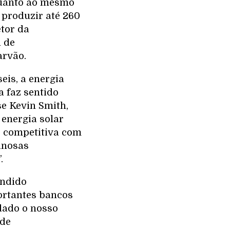
quanto ao mesmo
 produzir até 260
etor da
l de
arvão.
eis, a energia
 faz sentido
se Kevin Smith,
energia solar
ar competitiva com
anosas
.
undido
ortantes bancos
 dado o nosso
 de