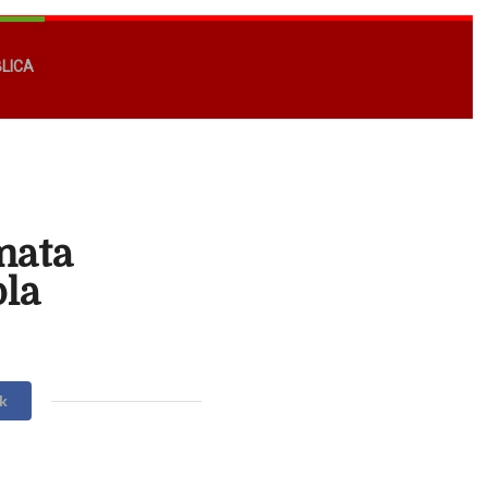
BLICA
mata
la
k