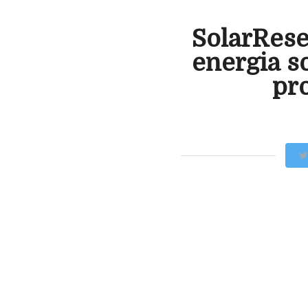
SolarRese
energia s
pro