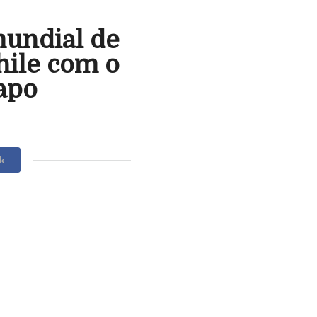
mundial de
hile com o
iapo
k