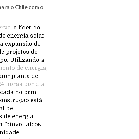
para o Chile com o
erve
, a líder do
de energia solar
 a expansão de
e projetos de
po. Utilizando a
ento de energia
,
aior planta de
24 horas por dia
aseada no bem
construção está
al de
s de energia
 fotovoltaicos
unidade,