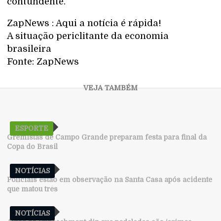
contundente.
ZapNews : Aqui a notícia é rápida!
A situação periclitante da economia
brasileira
Fonte: ZapNews
ESPORTE
Gremistas de Campo Grande preparam festa para final da
Copa do Brasil
NOTÍCIAS
Policiais estão em observação na Santa Casa após acidente
que matou três
NOTÍCIAS