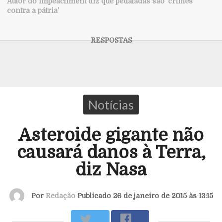
Autor do impeachment diz que pedaladas são ‘crimes
contra a pátria’
Notícias
Asteroide gigante não
causará danos à Terra,
diz Nasa
Por
Redação
Publicado 26 de janeiro de 2015 às 13:15