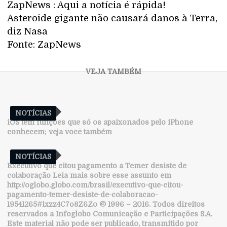
ZapNews : Aqui a notícia é rápida!
Asteroide gigante não causará danos à Terra,
diz Nasa
Fonte: ZapNews
NOTÍCIAS
iOS tem funções que só os apaixonados pelo iPhone
conhecem; veja você também
NOTÍCIAS
Executivo que citou pagamento a Temer desiste de
colaboração Leia mais sobre esse assunto em
http://oglobo.globo.com/brasil/executivo-que-citou-
pagamento-temer-desiste-de-colaboracao-
19541265#ixzz4C7o8Z6Zo © 1996 – 2016. Todos direitos
reservados a Infoglobo Comunicação e Participações S.A.
Este material não pode ser publicado, transmitido por