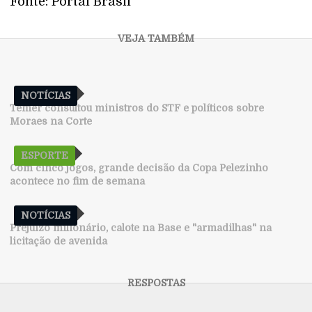
Fonte: Portal Brasil
NOTÍCIAS
Temer consultou ministros do STF e políticos sobre
Moraes na Corte
ESPORTE
Com cinco jogos, grande decisão da Copa Pelezinho
acontece no fim de semana
NOTÍCIAS
Prejuízo milionário, calote na Base e "armadilhas" na
licitação de avenida