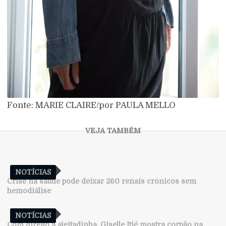
Fonte: MARIE CLAIRE/
por PAULA MELLO
NOTÍCIAS
Crise na saúde pode deixar 260 renais crônicos sem
hemodiálise
NOTÍCIAS
Com direito a ajeitadinha, Giselle Itié mostra corpão na