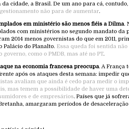
 da cidade, a Brasil. De um ano para cá, contudo
ongestionamento não para de aumentar
.
emplados em ministério são menos fiéis a Dilma
.
plados com ministérios no segundo mandato da p
ram 2014 menos governistas do que em 2011, pri
do Palácio do Planalto.
Essa queda foi sentida não
o governo, como o PMDB, mas até no PT
.
taque na economia francesa preocupa
. A França 
frente após os ataques desta semana: impedir q
istas avaliam que ainda é cedo para medir o im
is, mas temem a possibilidade de haver uma det
sumidores e de empresários
. Países que já sofre
Bretanha, amargaram períodos de desaceleração