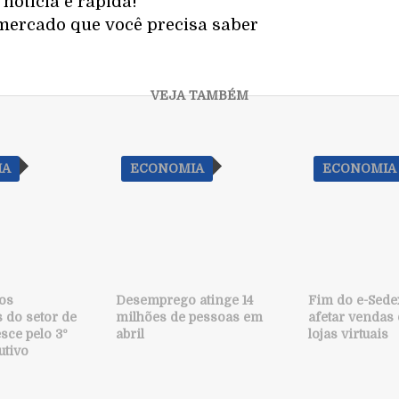
notícia é rápida!
mercado que você precisa saber
IA
ECONOMIA
ECONOMIA
os
Desemprego atinge 14
Fim do e-Sede
 do setor de
milhões de pessoas em
afetar vendas
sce pelo 3º
abril
lojas virtuais
utivo