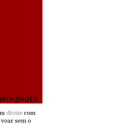
sem piloto
 um
drone
com
 voar sem o