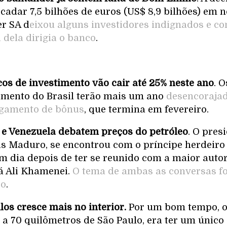
cadar 7,5 bilhões de euros (US$ 8,9 bilhões) em 
r SA d
eixou alguns investidores indignados e c
 dela dirigia o banco
.
os de investimento vão cair até 25% neste ano
. 
imento do Brasil terão mais um ano
desencorajad
gamento de bônus
, que termina em fevereiro.
a e Venezuela debatem preços do petróleo
. O pres
ás Maduro, se encontrou com o príncipe herdeiro
um dia depois de ter se reunido com a maior auto
lá Ali Khamenei.
O tema de ambas as conversas fo
eo
.
los cresce mais no interior.
Por um bom tempo, o
 a 70 quilômetros de São Paulo, era ter um único