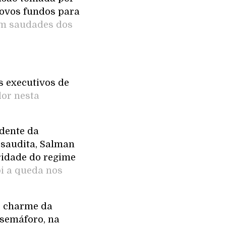
novos fundos para
om saudades dos
Os executivos de
or nesta
idente da
 saudita, Salman
ridade do regime
i a queda nos
 charme da
 semáforo, na