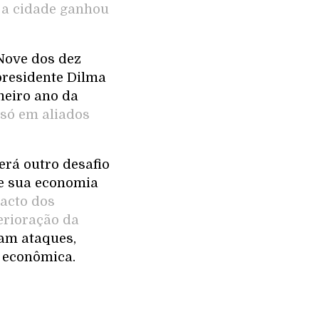
,
a cidade ganhou
 Nove dos dez
residente Dilma
meiro ano da
 só em aliados
terá outro desafio
ue sua economia
pacto dos
erioração da
ram ataques,
 econômica.