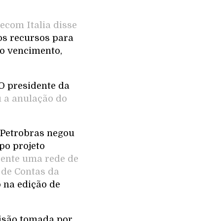
lecom Italia disse
os recursos para
do vencimento,
 O presidente da
 a anulação do
A Petrobras negou
ipo projeto
sente uma rede de
 de Contas da
o na edição de
cisão tomada por