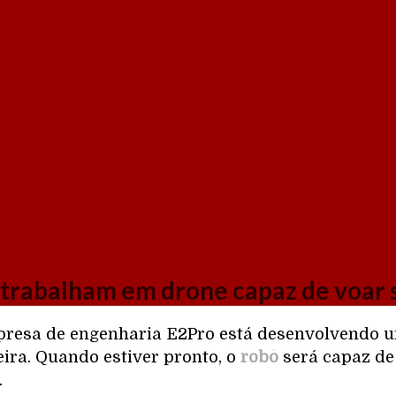
s trabalham em drone capaz de voar 
mpresa de engenharia E2Pro está desenvolvendo
eira. Quando estiver pronto, o
robô
será capaz de
.