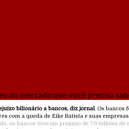
es do mercado que você precisa sab
ejuízo bilionário a bancos, diz jornal
. Os bancos 
es com a queda de Eike Batista e suas empresas
ulo, os bancos tiveram prejuízo de 7,9 bilhões de 