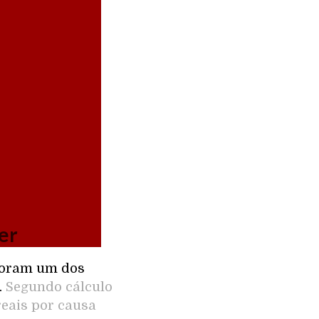
er
foram um dos
.
Segundo cálculo
reais por causa