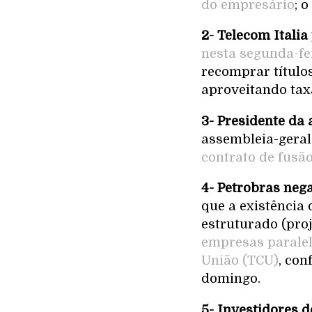
do empresário
; 
2- Telecom Itali
nesta segunda-fe
recomprar título
aproveitando tax
3- Presidente da
assembleia-geral
contrato de fusã
4- Petrobras neg
que a existência 
estruturado (proj
empresas paralela
União (TCU)
, con
domingo.
5- Investidores 