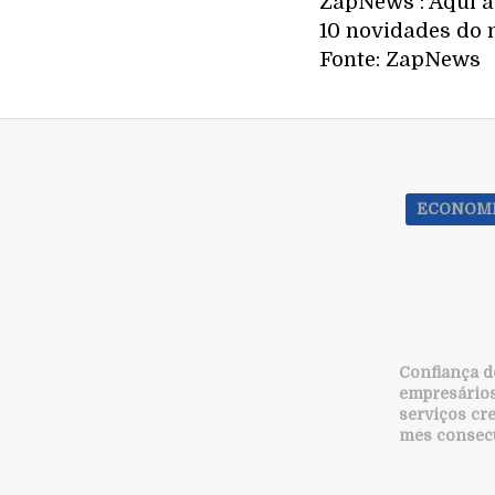
ZapNews : Aqui a 
10 novidades do 
Fonte: ZapNews
ECONOM
Confiança d
empresários
serviços cre
mês consec