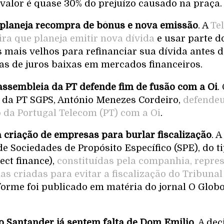
o valor é quase 30% do prejuízo causado na praça.
a planeja recompra de bônus e nova emissão
. A
Te
ira que planeja emitir nova dívida
e usar parte d
s mais velhos para refinanciar sua dívida antes 
as de juros baixas em mercados financeiros.
 assembleia da PT defende fim de fusão com a Oi
.
 da PT SGPS, António Menezes Cordeiro,
defendeu
o da Portugal Telecom (PT) com a Oi
.
a criação de empresas para burlar fiscalização
. 
de Sociedades de Propósito Específico (SPE), do t
ect finance),
constituídas pela companhia, repre
s criadas para evitar a fiscalização do Tribunal
forme foi publicado em matéria do jornal O Glob
do Santander já sentem falta de Dom Emilio
. A de